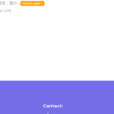
偿，预计...
Читать далі »
pr 2018
Cantact: