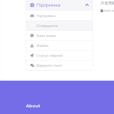
月使用赔
Підтримка
24th A
Підтримка
Сповіщення
База знань
Файли
Статус мережі
Відкрити тікет
About