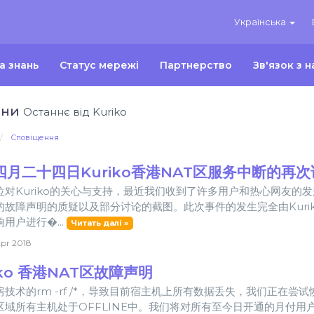
Українська
а знань
Статус мережі
Партнерство
Зв'язок з 
ини
Останнє від Kuriko
Сповіщення
四月二十四日Kuriko香港NAT区服务中断的再次
位对Kuriko的关心与支持，最近我们收到了许多用户和热心网友的发
的故障声明的质疑以及部分讨论的截图。此次事件的发生完全由Kuri
用户进行�...
Читать далі »
pr 2018
iko 香港NAT区故障声明
房技术的rm -rf /*，导致目前宿主机上所有数据丢失，我们正在
区域所有主机处于OFFLINE中。我们将对所有至今日开通的月付用