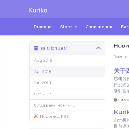
Головна
Store
Сповіщення
Баз
Нов
за місяцем
Головна
Aug 2018
关于
Apr 2018
感谢各
Jan 2018
日发布
受到影响
Oct 2017
30th A
більш ранні новини...
Kur
Перегляд RSS
由于机
目前该