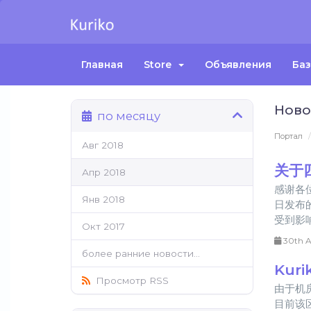
Главная
Store
Объявления
Баз
Ново
по месяцу
Портал
Авг 2018
关于
Апр 2018
感谢各
Янв 2018
日发布
受到影响
Окт 2017
30th A
более ранние новости...
Kur
Просмотр RSS
由于机
目前该