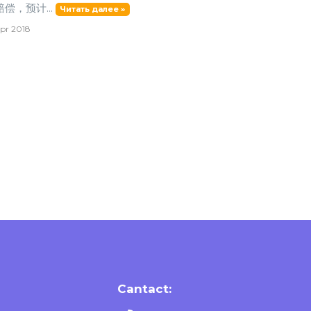
偿，预计...
Читать далее »
pr 2018
Cantact: