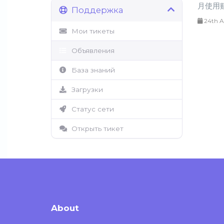
月使用赔
Поддержка
24th A
Мои тикеты
Объявления
База знаний
Загрузки
Статус сети
Открыть тикет
About