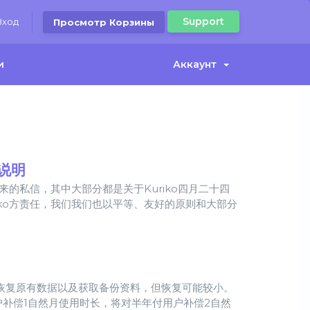
Support
Вход
Просмотр Корзины
и
Аккаунт
说明
来的私信，其中大部分都是关于Kuriko四月二十四
ko方责任，我们我们也以平等、友好的原则和大部分
尝试恢复原有数据以及获取备份资料，但恢复可能较小。
户补偿1自然月使用时长，将对半年付用户补偿2自然