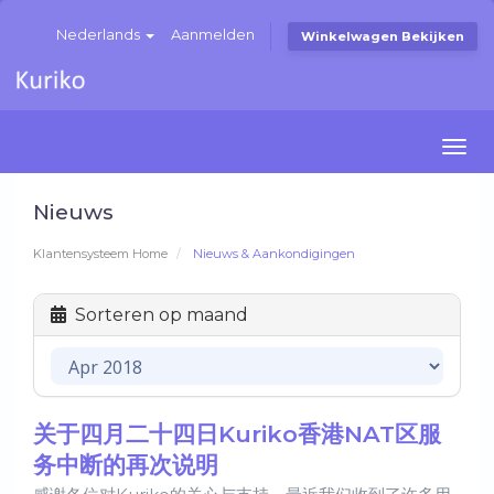
Nederlands
Aanmelden
Winkelwagen Bekijken
Togg
navi
Nieuws
Klantensysteem Home
Nieuws & Aankondigingen
Sorteren op maand
关于四月二十四日Kuriko香港NAT区服
务中断的再次说明