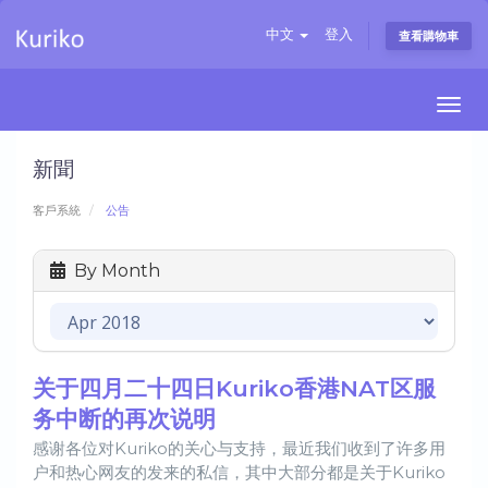
中文
登入
查看購物車
Togg
navi
新聞
客戶系統
公告
By Month
关于四月二十四日Kuriko香港NAT区服
务中断的再次说明
感谢各位对Kuriko的关心与支持，最近我们收到了许多用
户和热心网友的发来的私信，其中大部分都是关于Kuriko