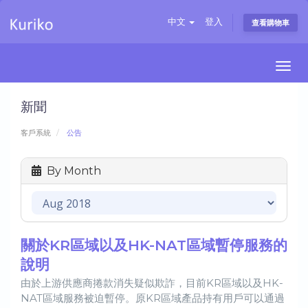
中文
登入
查看購物車
Togg
navi
新聞
客戶系統
公告
By Month
關於KR區域以及HK-NAT區域暫停服務的
說明
由於上游供應商捲款消失疑似欺詐，目前KR區域以及HK-
NAT區域服務被迫暫停。原KR區域產品持有用戶可以通過