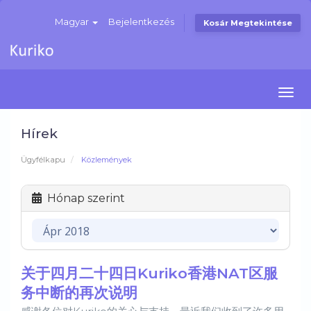
Magyar
Bejelentkezés
Kosár Megtekintése
Togg
navi
Hírek
Ügyfélkapu
Közlemények
Hónap szerint
关于四月二十四日Kuriko香港NAT区服
务中断的再次说明