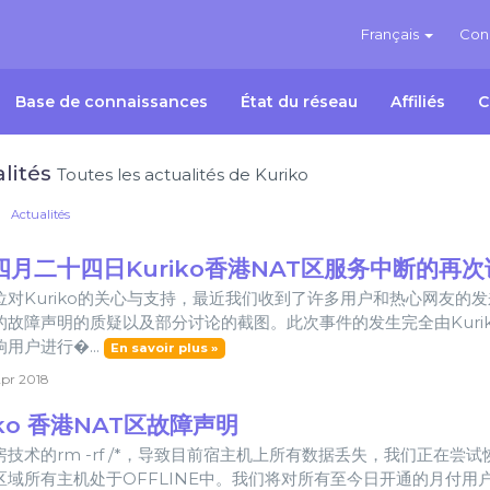
Français
Con
Base de connaissances
État du réseau
Affiliés
C
lités
Toutes les actualités de Kuriko
Actualités
四月二十四日Kuriko香港NAT区服务中断的再次
位对Kuriko的关心与支持，最近我们收到了许多用户和热心网友的发
的故障声明的质疑以及部分讨论的截图。此次事件的发生完全由Kuri
用户进行�...
En savoir plus »
pr 2018
iko 香港NAT区故障声明
房技术的rm -rf /*，导致目前宿主机上所有数据丢失，我们正在
区域所有主机处于OFFLINE中。我们将对所有至今日开通的月付用