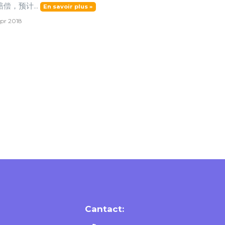
偿，预计...
En savoir plus »
pr 2018
Cantact: