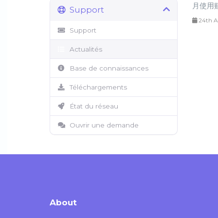
月使用赔
Support
24th A
Support
Actualités
Base de connaissances
Téléchargements
État du réseau
Ouvrir une demande
About