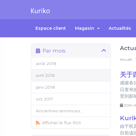
Espace client
Magasin
Actualités
Actua
Par mois
Accueil
août 2018
关于
avril 2018
感谢各
janv 2018
日发布
受到影响
oct 2017
30th A
Anciennes annonces...
Kur
Afficher le flux RSS
由于机
目前该