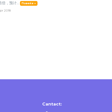
偿，预计...
Повеќе »
pr 2018
Cantact: