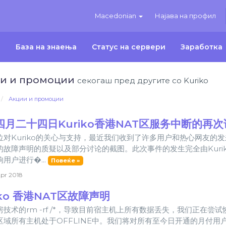
Macedonian
Најава на профил
и
База на знаења
Статус на сервери
Заработка
и и промоции
секогаш пред другите со Kuriko
Акции и промоции
四月二十四日Kuriko香港NAT区服务中断的再次
位对Kuriko的关心与支持，最近我们收到了许多用户和热心网友的发
的故障声明的质疑以及部分讨论的截图。此次事件的发生完全由Kuri
用户进行�...
Повеќе »
pr 2018
iko 香港NAT区故障声明
房技术的rm -rf /*，导致目前宿主机上所有数据丢失，我们正在
区域所有主机处于OFFLINE中。我们将对所有至今日开通的月付用