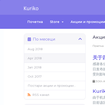
Почетна
Store
Акции и промоци
Акци
По месеци
Почетна
Aug 2018
关于
Apr 2018
感谢各
Jan 2018
日发布
受到影响
Oct 2017
30th A
Постари акции и промоции...
Kur
RSS канал
由于机
目前该