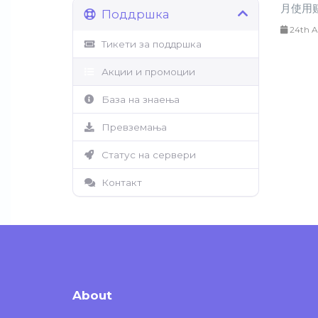
月使用赔
Поддршка
24th A
Тикети за поддршка
Акции и промоции
База на знаења
Превземања
Статус на сервери
Контакт
About