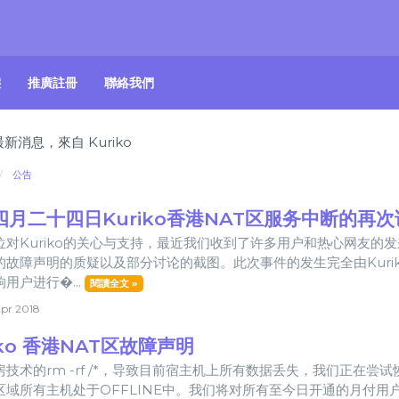
態
推廣註冊
聯絡我們
最新消息，來自 Kuriko
公告
四月二十四日Kuriko香港NAT区服务中断的再次
位对Kuriko的关心与支持，最近我们收到了许多用户和热心网友的发
的故障声明的质疑以及部分讨论的截图。此次事件的发生完全由Kuri
用户进行�...
閱讀全文 »
pr 2018
iko 香港NAT区故障声明
房技术的rm -rf /*，导致目前宿主机上所有数据丢失，我们正在
区域所有主机处于OFFLINE中。我们将对所有至今日开通的月付用