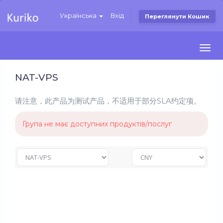
Українська
Вхід
Переглянути Кошик
Togg
navi
NAT-VPS
请注意，此产品为测试产品，不适用于部分SLA约定项。
Група не має доступних продуктів/послуг