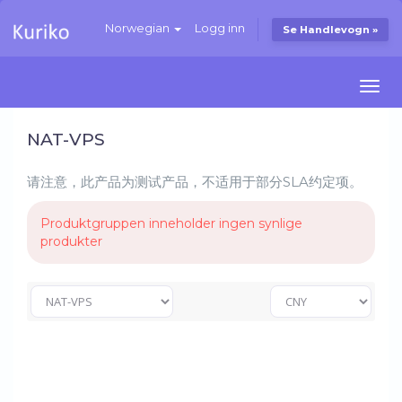
Norwegian
Logg inn
Se Handlevogn »
Togg
navi
NAT-VPS
请注意，此产品为测试产品，不适用于部分SLA约定项。
Produktgruppen inneholder ingen synlige
produkter