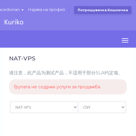
cedonian
Најава на профил
Потрошувачка Кошничка
Togg
navi
NAT-VPS
请注意，此产品为测试产品，不适用于部分SLA约定项。
Групата не содржи услуги за продажба.