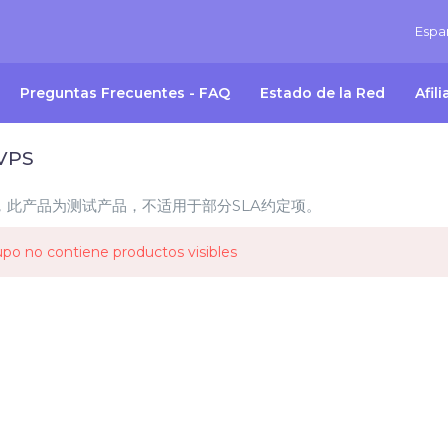
Espa
Preguntas Frecuentes - FAQ
Estado de la Red
Afil
VPS
，此产品为测试产品，不适用于部分SLA约定项。
upo no contiene productos visibles