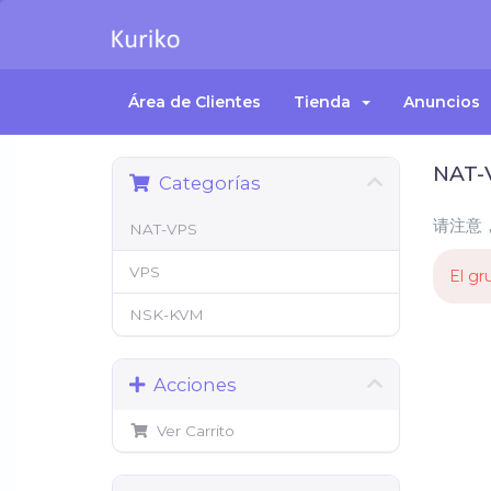
Área de Clientes
Tienda
Anuncios
NAT-
Categorías
请注意
NAT-VPS
VPS
El gr
NSK-KVM
Acciones
Ver Carrito