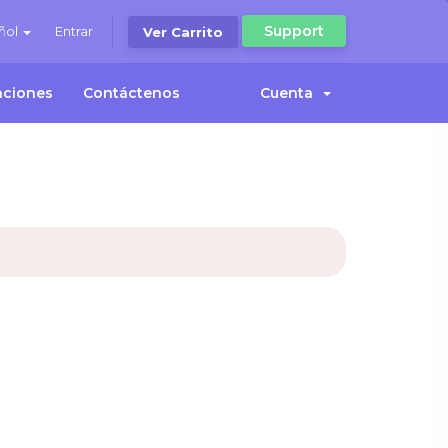
Support
ñol
Entrar
Ver Carrito
iaciones
Contáctenos
Cuenta