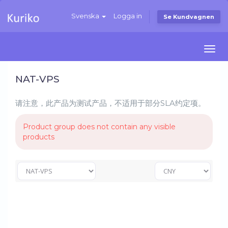
Svenska
Logga in
Se Kundvagnen
Togg
navi
NAT-VPS
请注意，此产品为测试产品，不适用于部分SLA约定项。
Product group does not contain any visible
products