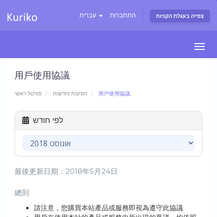
התחברות
עברית
צפייה בעגלת הקניות
Togg
navi
用戶使用協議
פורטל ראשי
הודעות וחדשות
用戶使用協議
לפי חודש
最後更新日期：2018年5月24日
總則
請注意，您購買本站產品或服務即視為遵守此協議