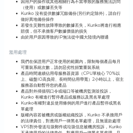
因用戶的操作或其他相關行為不當導致的服務無法訪問
（使用）或數據丟失等
Kuriko 沒有提供數據冗餘備份(另行約定除外)，請自行
做好異地備份操作
若發生災難性故障導致的數據丟失，Kuriko將進行相應
賠償，但不承擔客戶數據價值的損失
由於用戶原因導致的IP無法從中國大陸境内聯通
濫用處理
我們在保證用戶正常使用的範圍內，限制每個產品每月
可重裝系統次數，請勿惡劣性頻繁重裝系統
產品時間連續佔用母服務器資源（CPU單核心 70%以
上、磁盤IO高負荷、長時間佔用帶寬）2小時以上，宿主
服務器自動暫停您的產品
產品對外掃描弱口令或端口等被機房監測並投訴，
Kuriko 有權進行暫停產品或服務以及黑名單處理
Kuriko有權對違反使用條例的用戶進行產品暫停或黑名
單處理
版權內容若被機房或版權組織投訴，Kuriko 不承擔用戶
的法律責任，對應用戶一律黑名單處理，且無退款處理
VPS對外發送垃圾郵件或垃圾信息被機房投訴，Kuriko
不承擔用戶的法律責任，對應用戶一律黑名單處理，且