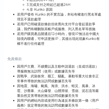
3.完成支付之時起已超過24H
4.非 Kuriko 原因
若用戶發布 Kuriko 的不實言論，本站有權進行黑名單處
理且不退款處理
若用戶已明確退款條款但依舊向支付平台發起退款爭
議，我們有權刪除其帳戶或服務、列入黑名單等措施
若用戶購買產品開通后12小時内，發現IP無法在中國大
陸境内聯通，可申請更換IP，其後出現此現象Kuriko有
權不進行任何處理
免責條款
因用戶欠費、不續費以及主動申請退款（並成功退款）
導服務無法訪問（使用）或數據丟失等
因戰爭、武裝衝突、罷工、騷亂、暴動等重大社會非正
常事件導致的無法訪問或數據丟失等
因地震、海嘯、颱風、海浪、洪水、蝗災、風暴、冰
雹、沙塵暴、火山爆發、山體滑坡、雪崩、泥石流等嚴
重自然災害導致的無法訪問或數據丟失等
因用戶的網站內容或使用行為違反本條款第一條《用戶
義務》規定導致的無法訪問或數據丟失等