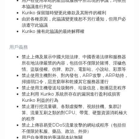
用戶在使用本站的產品或服務中所出現的爭議，均依照
本協議進行判定
Kuriko 保留隨時變更此條款及其附件的權利
由於各種原因，此協議變更後恕不另行通知，但用戶必
須遵守此協議
Kuriko 擁有此協議的最終解釋權
用戶義務
禁止上傳及展示中國大陸法律、中國香港法律和服務器
所在地法律嚴禁的內容，包括但不僅限於賭博、淫穢色
情、盜版侵權、仿牌、欺詐、電影站、小說站、彩票等
禁止使用主機對外、對內發包，ARP攻擊，ARP劫持，
掃描弱口令，惡意窮舉和乾擾其它服務器運行
禁止使用主機發送垃圾郵件、垃圾信息，散播惡意程序
禁止利用 Kuriko 系統所存在的漏洞進行盈利或損害
Kuriko 利益的行為
禁止運行挖流量礦、各類虛擬幣、視頻挂機、集群計
算、流量互刷之類的對CPU、帶寬、硬盤資源消耗極大
的程序
禁止上傳容易受DDoS流​​量攻擊的網站或程序（包括但
不僅限於私服、藥品、政治、外掛）
用戶自身導致的爭議與本站無關