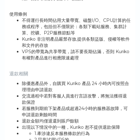
使用條例
不得運行長時間佔用大量帶寬、磁盤I/O、CPU計算的任
務或程序，包括但不僅限於：各類下載站服務、集群計
算、挖礦、P2P服務節點等
Kuriko 非注明產品嚴禁存放,提供各類盜版、侵權等軟件
和文件的存放
VPS的帶寬為共享帶寬，請不要長期佔滿，否則 Kuriko
有權對產品進行相應限速處理
退款相關
除優惠產品外，自購買 Kuriko 產品 24 小時內可按照合
理理由申請退款
交流過程中若對客服人員進行言語攻擊，將無法獲得退
款保證
若服務到期前下架產品或超過24小時的服務器故障，可
申請退款剩餘時間
退款金額均僅退還到賬戶餘額
出現以下情況中的一種，Kuriko 恕不提供退款保障
1.牽涉違反本服務條款的行為
2.惡意試用VPS的