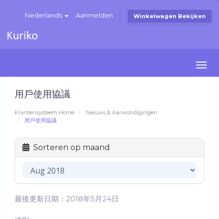
Nederlands
Aanmelden
Winkelwagen Bekijken
Togg
navi
用戶使用協議
Klantensysteem Home
Nieuws & Aankondigingen
用戶使用協議
Sorteren op maand
最後更新日期：2018年5月24日