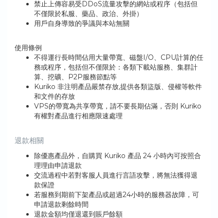
禁止上傳容易受DDoS流​​量攻擊的網站或程序（包括但
不僅限於私服、藥品、政治、外掛）
用戶自身導致的爭議與本站無關
使用條例
不得運行長時間佔用大量帶寬、磁盤I/O、CPU計算的任
務或程序，包括但不僅限於：各類下載站服務、集群計
算、挖礦、P2P服務節點等
Kuriko 非注明產品嚴禁存放,提供各類盜版、侵權等軟件
和文件的存放
VPS的帶寬為共享帶寬，請不要長期佔滿，否則 Kuriko
有權對產品進行相應限速處理
退款相關
除優惠產品外，自購買 Kuriko 產品 24 小時內可按照合
理理由申請退款
交流過程中若對客服人員進行言語攻擊，將無法獲得退
款保證
若服務到期前下架產品或超過24小時的服務器故障，可
申請退款剩餘時間
退款金額均僅退還到賬戶餘額