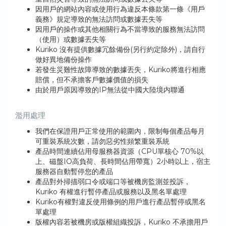
因用戶的網站內容或使用行為違反本條款第一條《用戶
義務》規定導致的無法訪問或數據丟失等
因用戶的操作或其他相關行為不當導致的服務無法訪問
（使用）或數據丟失等
Kuriko 沒有提供數據冗餘備份(另行約定除外)，請自行
做好異地備份操作
若發生災難性故障導致的數據丟失，Kuriko將進行相應
賠償，但不承擔客戶數據價值的損失
由於用戶原因導致的IP無法從中國大陸境内聯通
濫用處理
我們在保證用戶正常使用的範圍內，限制每個產品每月
可重裝系統次數，請勿惡劣性頻繁重裝系統
產品時間連續佔用母服務器資源（CPU單核心 70%以
上、磁盤IO高負荷、長時間佔用帶寬）2小時以上，宿主
服務器自動暫停您的產品
產品對外掃描弱口令或端口等被機房監測並投訴，
Kuriko 有權進行暫停產品或服務以及黑名單處理
Kuriko有權對違反使用條例的用戶進行產品暫停或黑名
單處理
版權內容若被機房或版權組織投訴，Kuriko 不承擔用戶