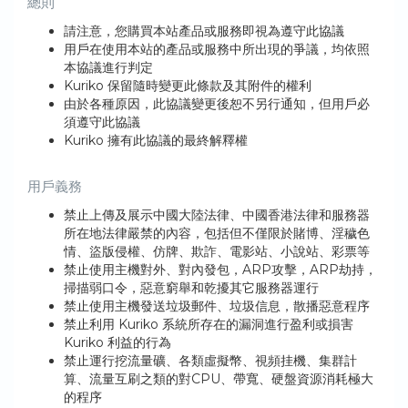
總則
請注意，您購買本站產品或服務即視為遵守此協議
用戶在使用本站的產品或服務中所出現的爭議，均依照
本協議進行判定
Kuriko 保留隨時變更此條款及其附件的權利
由於各種原因，此協議變更後恕不另行通知，但用戶必
須遵守此協議
Kuriko 擁有此協議的最終解釋權
用戶義務
禁止上傳及展示中國大陸法律、中國香港法律和服務器
所在地法律嚴禁的內容，包括但不僅限於賭博、淫穢色
情、盜版侵權、仿牌、欺詐、電影站、小說站、彩票等
禁止使用主機對外、對內發包，ARP攻擊，ARP劫持，
掃描弱口令，惡意窮舉和乾擾其它服務器運行
禁止使用主機發送垃圾郵件、垃圾信息，散播惡意程序
禁止利用 Kuriko 系統所存在的漏洞進行盈利或損害
Kuriko 利益的行為
禁止運行挖流量礦、各類虛擬幣、視頻挂機、集群計
算、流量互刷之類的對CPU、帶寬、硬盤資源消耗極大
的程序