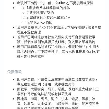
出現以下情況中的一種，Kuriko 恕不提供退款保障
1.牽涉違反本服務條款的行為
2.惡意試用VPS的
3.完成支付之時起已超過24H
4.非 Kuriko 原因
若用戶發布 Kuriko 的不實言論，本站有權進行黑名單處
理且不退款處理
若用戶已明確退款條款但依舊向支付平台發起退款爭
議，我們有權刪除其帳戶或服務、列入黑名單等措施
若用戶購買產品開通后12小時内，發現IP無法在中國大
陸境内聯通，可申請更換IP，其後出現此現象Kuriko有
權不進行任何處理
免責條款
因用戶欠費、不續費以及主動申請退款（並成功退款）
導服務無法訪問（使用）或數據丟失等
因戰爭、武裝衝突、罷工、騷亂、暴動等重大社會非正
常事件導致的無法訪問或數據丟失等
因地震、海嘯、颱風、海浪、洪水、蝗災、風暴、冰
雹、沙塵暴、火山爆發、山體滑坡、雪崩、泥石流等嚴
重自然災害導致的無法訪問或數據丟失等