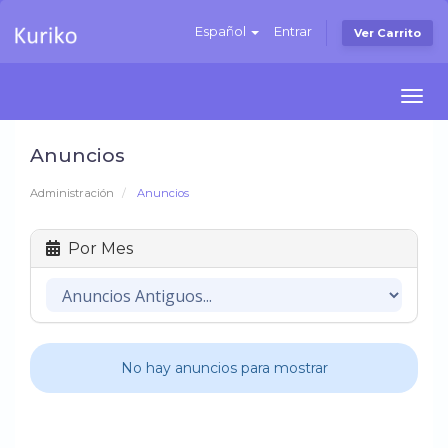
Español
Entrar
Ver Carrito
Togg
navi
Anuncios
Administración
Anuncios
Por Mes
No hay anuncios para mostrar