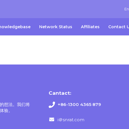
En
nowledgebase
Network Status
Affiliates
Contact 
Cantact:
的想法。我们将
+86-1300 4365 879
体验。
i＠snrat.com