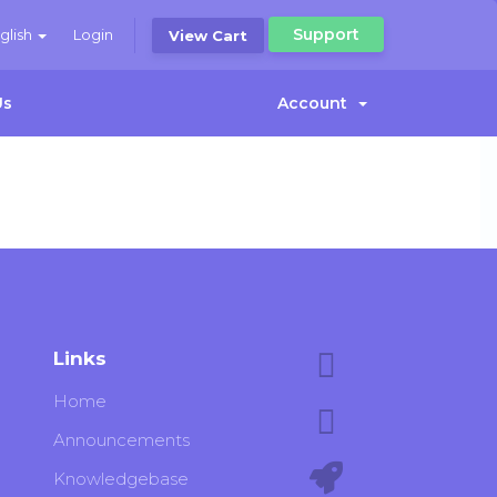
Support
glish
Login
View Cart
Us
Account
Links
Home
Announcements
Knowledgebase