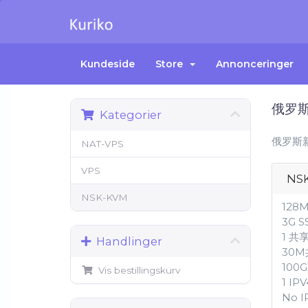
Kundeside
Store
Annonceringer
俄罗
Kategorier
俄罗斯
NAT-VPS
VPS
NS
NSK-KVM
128
3G 
1 共
Handlinger
30
100
Vis bestillingskurv
1 IPV
No I