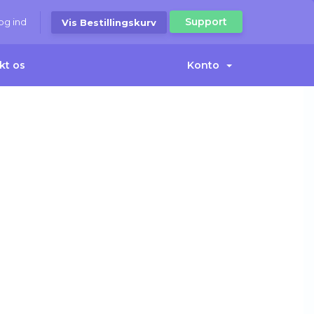
Support
og ind
Vis Bestillingskurv
kt os
Konto