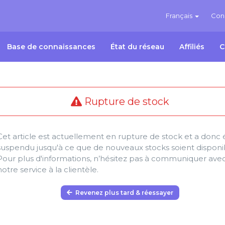
Français
Con
Base de connaissances
État du réseau
Affiliés
C
Rupture de stock
Cet article est actuellement en rupture de stock et a donc 
suspendu jusqu'à ce que de nouveaux stocks soient disponi
Pour plus d'informations, n’hésitez pas à communiquer ave
notre service à la clientèle.
Revenez plus tard & réessayer