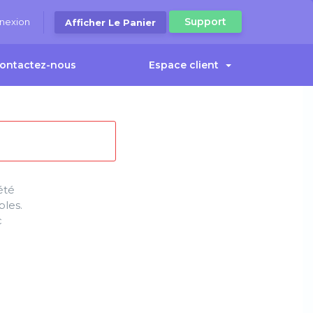
Support
nexion
Afficher Le Panier
ontactez-nous
Espace client
été
bles.
c