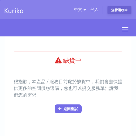
中文
登入
查看購物車
Togg
navi
缺貨中
很抱歉，本產品 / 服務目前處於缺貨中，我們會盡快提
供更多的空間供您選購，您也可以提交服務單告訴我
們您的需求。
返回重試